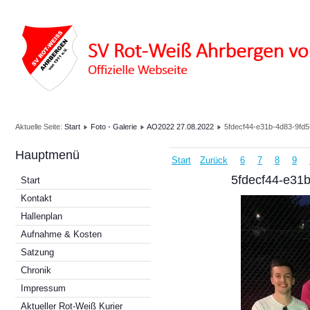
Aktuelle Seite:
Start
Foto - Galerie
AO2022 27.08.2022
5fdecf44-e31b-4d83-9fd
Hauptmenü
Start
Zurück
6
7
8
9
5fdecf44-e31
Start
Kontakt
Hallenplan
Aufnahme & Kosten
Satzung
Chronik
Impressum
Aktueller Rot-Weiß Kurier