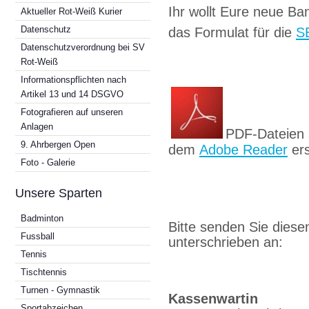
Ihr wollt Eure neue B
Aktueller Rot-Weiß Kurier
Datenschutz
das Formulat für die
SE
Datenschutzverordnung bei SV
Rot-Weiß
Informationspflichten nach
Artikel 13 und 14 DSGVO
Fotografieren auf unseren
Anlagen
PDF-Dateien s
9. Ahrbergen Open
dem
Adobe Reader
ers
Foto - Galerie
Unsere Sparten
Badminton
Bitte senden Sie diesen
Fussball
unterschrieben an:
Tennis
Tischtennis
Turnen - Gymnastik
Kassenwartin
Sportabzeichen