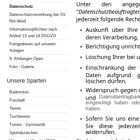
Unter den angege
Datenschutz
"
Datenschutzbeauftragte
Datenschutzverordnung bei SV
jederzeit folgende Rech
Rot-Weiß
Auskunft über Ihre
Informationspflichten nach
Artikel 13 und 14 DSGVO
deren Verarbeitung,
Fotografieren auf unseren
Berichtigung unrich
Anlagen
Löschung Ihrer bei 
9. Ahrbergen Open
Einschränkung der 
Foto - Galerie
Daten aufgrund ge
löschen dürfen,
Unsere Sparten
Widerspruch gegen d
Badminton
und
Datenübertragbark
Fussball
eingewilligt haben od
haben.
Tennis
Tischtennis
Sofern Sie uns eine
Turnen - Gymnastik
Sie diese jederze
widerrufen.
Sportabzeichen