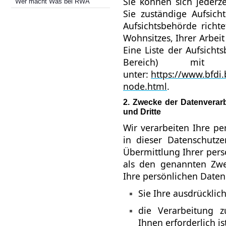
Sie können sich jederz
Wer macht Was bei RWA
Sie zuständige Aufsich
Aufsichtsbehörde richt
Wohnsitzes, Ihrer Arbei
Eine Liste der Aufsicht
Bereich) mit 
unter:
https://www.bfdi.
node.html
.
2. Zwecke der
Datenverar
und Dritte
Wir verarbeiten Ihre p
in dieser Datenschutz
Übermittlung Ihrer pers
als den genannten Zwec
Ihre persönlichen Daten 
Sie Ihre ausdrücklic
die Verarbeitung z
Ihnen erforderlich is